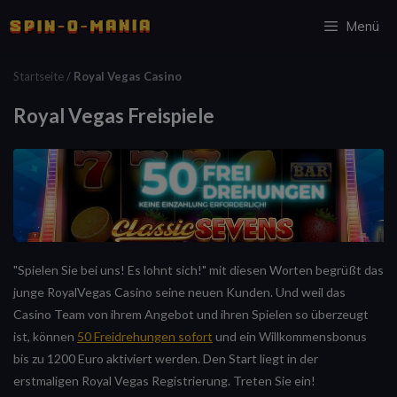
Skip
Menü
to
content
Startseite
/
Royal Vegas Casino
Royal Vegas Freispiele
"Spielen Sie bei uns! Es lohnt sich!" mit diesen Worten begrüßt das
junge RoyalVegas Casino seine neuen Kunden. Und weil das
Casino Team von ihrem Angebot und ihren Spielen so überzeugt
ist, können
50 Freidrehungen sofort
und ein Willkommensbonus
bis zu 1200 Euro aktiviert werden. Den Start liegt in der
erstmaligen Royal Vegas Registrierung. Treten Sie ein!