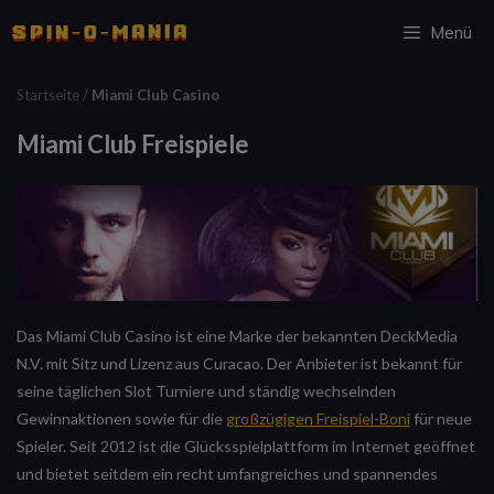
Skip
Menü
to
content
Startseite
/
Miami Club Casino
Miami Club Freispiele
Das Miami Club Casino ist eine Marke der bekannten DeckMedia
N.V. mit Sitz und Lizenz aus Curacao. Der Anbieter ist bekannt für
seine täglichen Slot Turniere und ständig wechselnden
Gewinnaktionen sowie für die
großzügigen Freispiel-Boni
für neue
Spieler. Seit 2012 ist die Glücksspielplattform im Internet geöffnet
und bietet seitdem ein recht umfangreiches und spannendes