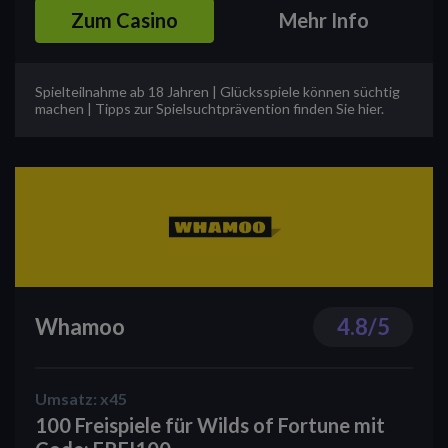
Zum Casino
Mehr Info
Spielteilnahme ab 18 Jahren | Glücksspiele können süchtig
machen | Tipps zur Spielsuchtprävention finden Sie hier.
Whamoo
4.8/5
Umsatz: x45
100 Freispiele für Wilds of Fortune mit