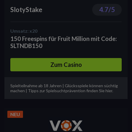
SlotyStake
4.7/5
Umsatz: x20
150 Freespins für Fruit Million mit Code:
SLTNDB150
Zum Casino
Spielteilnahme ab 18 Jahren | Glücksspiele können süchtig
machen | Tipps zur Spielsuchtprävention finden Sie hier.
NEU