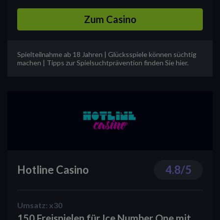
Zum Casino
Spielteilnahme ab 18 Jahren | Glücksspiele können süchtig
machen | Tipps zur Spielsuchtprävention finden Sie hier.
Hotline Casino
4.8/5
Umsatz: x30
150 Freispielen für Ice Number One mit