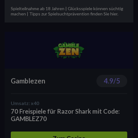
Spielteilnahme ab 18 Jahren | Glücksspiele können süchtig
machen | Tipps zur Spielsuchtprävention finden Sie hier.
Gamblezen
4.9/5
Umsatz: x40
70 Freispiele für Razor Shark mit Code:
GAMBLEZ70