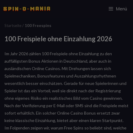
Skip
Menü
to
content
Startseite
/
100 Freespins
100 Freispiele ohne Einzahlung 2026
Im Jahr 2026 zählen 100 Freispiele ohne Einzahlung zu den
auffälligsten Bonus Aktionen in Deutschland, aber auch in
ausländischen Online Casinos. Mit Drehungen lassen sich
Spielmechaniken, Bonusfeatures und Auszahlungsrhythmen
wesentlich besser einschätzen. Gerade für neue Spielerinnen und
Spieler ist das ein Vorteil, weil sie direkt nach der Registrierung
ohne eigenes Risiko ein realistisches Bild vom Casino gewinnen.
Nach der Verifizierung per E-Mail oder SMS sind die Freispiele meist
sofort erhältlich. Ein solcher Online Casino Bonus ersetzt zwar
keine klassische Einzahlung, bietet aber einen klaren Startpunkt.
Im Folgenden zeigen wir, warum Free Spins so beliebt sind, welche