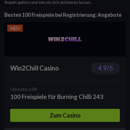
Regeln gelten und wie sie sich aktivieren lassen.
Besten 100 Freispiele bei Registrierung: Angebote
NEU
Win2Chill Casino
4.9/5
Umsatz: x30
100 Freispiele für Burning Chilli 243
Zum Casino