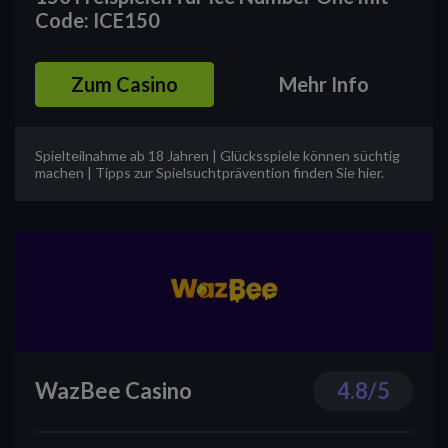
Code: ICE150
Zum Casino
Mehr Info
Spielteilnahme ab 18 Jahren | Glücksspiele können süchtig
machen | Tipps zur Spielsuchtprävention finden Sie hier.
WazBee Casino
4.8/5