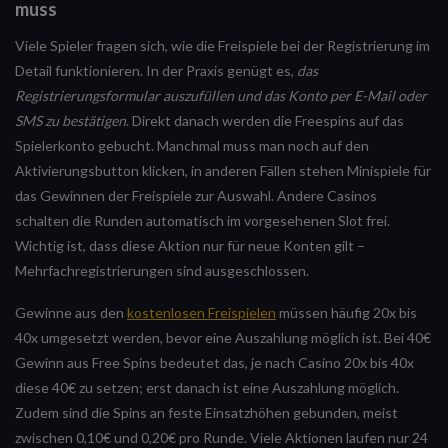
muss
Viele Spieler fragen sich, wie die Freispiele bei der Registrierung im
Detail funktionieren. In der Praxis genügt es,
das
Registrierungsformular auszufüllen und das Konto per E-Mail oder
SMS zu bestätigen
. Direkt danach werden die Freespins auf das
Spielerkonto gebucht. Manchmal muss man noch auf den
Aktivierungsbutton klicken, in anderen Fällen stehen Minispiele für
das Gewinnen der Freispiele zur Auswahl. Andere Casinos
schalten die Runden automatisch im vorgesehenen Slot frei.
Wichtig ist, dass diese Aktion nur für neue Konten gilt –
Mehrfachregistrierungen sind ausgeschlossen.
Gewinne aus den
kostenlosen Freispielen
müssen häufig 20x bis
40x umgesetzt werden, bevor eine Auszahlung möglich ist. Bei 40€
Gewinn aus Free Spins bedeutet das, je nach Casino 20x bis 40x
diese 40€ zu setzen; erst danach ist eine Auszahlung möglich.
Zudem sind die Spins an feste Einsatzhöhen gebunden, meist
zwischen 0,10€ und 0,20€ pro Runde. Viele Aktionen laufen nur 24