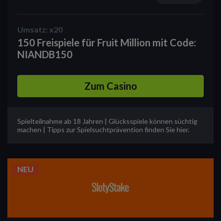
Umsatz: x20
150 Freispiele für Fruit Million mit Code:
NIANDB150
Zum Casino
Spielteilnahme ab 18 Jahren | Glücksspiele können süchtig
machen | Tipps zur Spielsuchtprävention finden Sie hier.
NEU