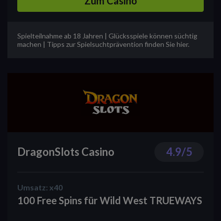
Zum Casino
Spielteilnahme ab 18 Jahren | Glücksspiele können süchtig
machen | Tipps zur Spielsuchtprävention finden Sie hier.
DragonSlots Casino
4.9/5
Umsatz: x40
100 Free Spins für Wild West TRUEWAYS