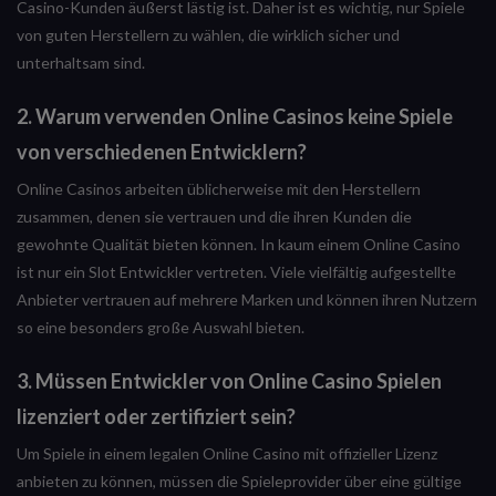
Casino-Kunden äußerst lästig ist. Daher ist es wichtig, nur Spiele
von guten Herstellern zu wählen, die wirklich sicher und
unterhaltsam sind.
2. Warum verwenden Online Casinos keine Spiele
von verschiedenen Entwicklern?
Online Casinos arbeiten üblicherweise mit den Herstellern
zusammen, denen sie vertrauen und die ihren Kunden die
gewohnte Qualität bieten können. In kaum einem Online Casino
ist nur ein Slot Entwickler vertreten. Viele vielfältig aufgestellte
Anbieter vertrauen auf mehrere Marken und können ihren Nutzern
so eine besonders große Auswahl bieten.
3. Müssen Entwickler von Online Casino Spielen
lizenziert oder zertifiziert sein?
Um Spiele in einem legalen Online Casino mit offizieller Lizenz
anbieten zu können, müssen die Spieleprovider über eine gültige