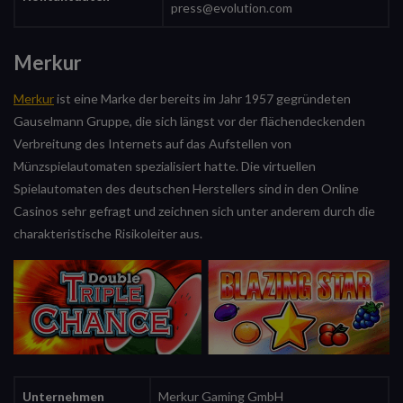
press@evolution.com
Merkur
Merkur
ist eine Marke der bereits im Jahr 1957 gegründeten
Gauselmann Gruppe, die sich längst vor der flächendeckenden
Verbreitung des Internets auf das Aufstellen von
Münzspielautomaten spezialisiert hatte. Die virtuellen
Spielautomaten des deutschen Herstellers sind in den Online
Casinos sehr gefragt und zeichnen sich unter anderem durch die
charakteristische Risikoleiter aus.
Unternehmen
Merkur Gaming GmbH