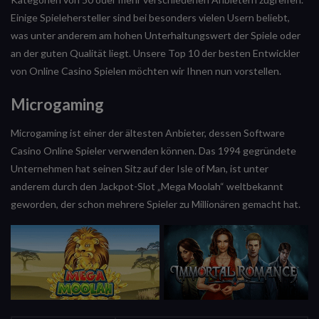
Einige Spielehersteller sind bei besonders vielen Usern beliebt,
was unter anderem am hohen Unterhaltungswert der Spiele oder
an der guten Qualität liegt. Unsere Top 10 der besten Entwickler
von Online Casino Spielen möchten wir Ihnen nun vorstellen.
Microgaming
Microgaming ist einer der ältesten Anbieter, dessen Software
Casino Online Spieler verwenden können. Das 1994 gegründete
Unternehmen hat seinen Sitz auf der Isle of Man, ist unter
anderem durch den Jackpot-Slot „Mega Moolah“ weltbekannt
geworden, der schon mehrere Spieler zu Millionären gemacht hat.