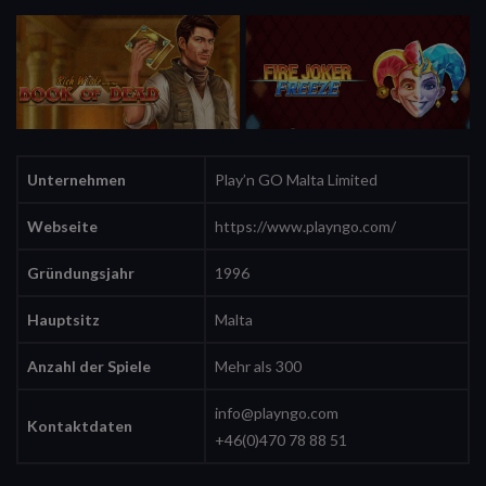
Unternehmen
Play’n GO Malta Limited
Webseite
https://www.playngo.com/
Gründungsjahr
1996
Hauptsitz
Malta
Anzahl der Spiele
Mehr als 300
info@playngo.com
Kontaktdaten
+46(0)470 78 88 51