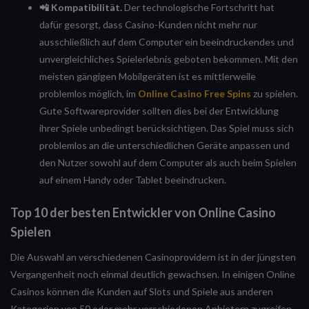
📲 Kompatibilität.
Der technologische Fortschritt hat
dafür gesorgt, dass Casino-Kunden nicht mehr nur
ausschließlich auf dem Computer ein beeindruckendes und
unvergleichliches Spielerlebnis geboten bekommen. Mit den
meisten gängigen Mobilgeräten ist es mittlerweile
problemlos möglich, im
Online Casino Free Spins
zu spielen.
Gute Softwareprovider sollten dies bei der Entwicklung
ihrer Spiele unbedingt berücksichtigen. Das Spiel muss sich
problemlos an die unterschiedlichen Geräte anpassen und
den Nutzer sowohl auf dem Computer als auch beim Spielen
auf einem Handy oder Tablet beeindrucken.
Top 10 der besten Entwickler von Online Casino
Spielen
Die Auswahl an verschiedenen Casinoprovidern ist in der jüngsten
Vergangenheit noch einmal deutlich gewachsen. In einigen Online
Casinos können die Kunden auf Slots und Spiele aus anderen
Kategorien von 50 oder mehr verschiedenen Anbietern zugreifen.