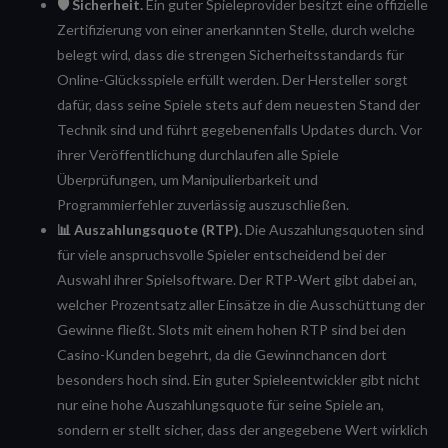
🛡️ Sicherheit.
Ein guter Spieleprovider besitzt eine offizielle
Zertifizierung von einer anerkannten Stelle, durch welche
belegt wird, dass die strengen Sicherheitsstandards für
Online-Glücksspiele erfüllt werden. Der Hersteller sorgt
dafür, dass seine Spiele stets auf dem neuesten Stand der
Technik sind und führt gegebenenfalls Updates durch. Vor
ihrer Veröffentlichung durchlaufen alle Spiele
Überprüfungen, um Manipulierbarkeit und
Programmierfehler zuverlässig auszuschließen.
📊 Auszahlungsquote (RTP).
Die Auszahlungsquoten sind
für viele anspruchsvolle Spieler entscheidend bei der
Auswahl ihrer Spielsoftware. Der RTP-Wert gibt dabei an,
welcher Prozentsatz aller Einsätze in die Ausschüttung der
Gewinne fließt. Slots mit einem hohen RTP sind bei den
Casino-Kunden begehrt, da die Gewinnchancen dort
besonders hoch sind. Ein guter Spieleentwickler gibt nicht
nur eine hohe Auszahlungsquote für seine Spiele an,
sondern er stellt sicher, dass der angegebene Wert wirklich