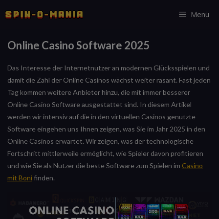
Skip
Menü
to
content
Online Casino Software 2025
Das Interesse der Internetnutzer an modernen Glücksspielen und
damit die Zahl der Online Casinos wächst weiter rasant. Fast jeden
Tag kommen weitere Anbieter hinzu, die mit immer besserer
Online Casino Software ausgestattet sind. In diesem Artikel
werden wir intensiv auf die in den virtuellen Casinos genutzte
Software eingehen uns Ihnen zeigen, was Sie im Jahr 2025 in den
Online Casinos erwartet. Wir zeigen, was der technologische
Fortschritt mittlerweile ermöglicht, wie Spieler davon profitieren
und wie Sie als Nutzer die beste Software zum Spielen im
Casino
mit Boni
finden.