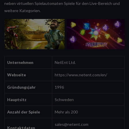
neben virtuellen Spielautomaten Spiele für den Live-Bereich und
weitere Kategorien.
Unternehmen
NetEnt Ltd.
Webseite
https://www.netent.com/en/
Gründungsjahr
1996
Hauptsitz
Schweden
Anzahl der Spiele
Mehr als 200
sales@netent.com
Kontaktdaten