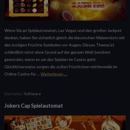
Wenn Sie an Spielautomaten, Las Vegas und den großen Jackpot
denken, haben Sie sicherlich gleich die klassischen Walzenslots mit
den lustigen Früchte-Symbolen vor Augen. Dieses Thema ist
schließlich nicht ohne Grund auf der ganzen Welt berühmt
geworden, wenn es um das Spielen im Casino geht.
Glücklicherweise sorgen die süßen Früchtchen mittlerweile im
Online Casino für …
Weiterlesen …
Startseite
/
Software
Jokers Cap Spielautomat