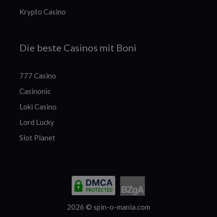
Krypto Casino
Die beste Casinos mit Boni
777 Casino
Casinonic
Loki Casino
Lord Lucky
Slot Planet
2026 © spin-o-mania.com