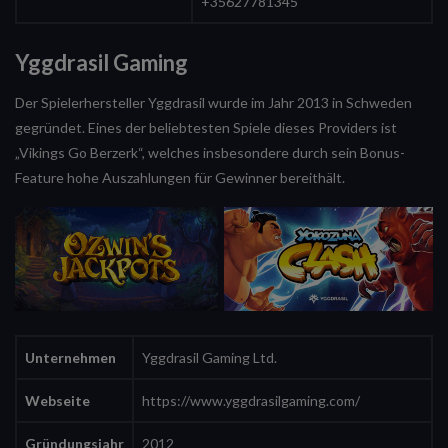
+35627781345
Yggdrasil Gaming
Der Spielerhersteller Yggdrasil wurde im Jahr 2013 in Schweden
gegründet. Eines der beliebtesten Spiele dieses Providers ist
„Vikings Go Berzerk“, welches insbesondere durch sein Bonus-
Feature hohe Auszahlungen für Gewinner bereithält.
Unternehmen
Yggdrasil Gaming Ltd.
Webseite
https://www.yggdrasilgaming.com/
Gründungsjahr
2012