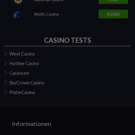
f
o
Wolfy Casino
€1000
r
:
CASINO TESTS
West Casino
Hotline Casino
Casinozer
SkyCrown Casino
PlatinCasino
Informationen