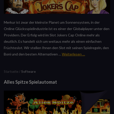
Merkur ist zwar der kleinste Planet um Sonnensystem, in der
Online Glücksspielindustrie ist es einer der Globalplayer unter den
Providern. Der Erfolg wird im Slot Jokers Cap Online mehr als
deutlich. Es handelt sich um weitaus mehr als einen einfachen
Früchteslot. Wir stellen Ihnen den Slot mit seinen Spielregeln, den
Boni und den besten Alternativen …
Weiterlesen …
Startseite
/
Software
Alles Spitze Spielautomat