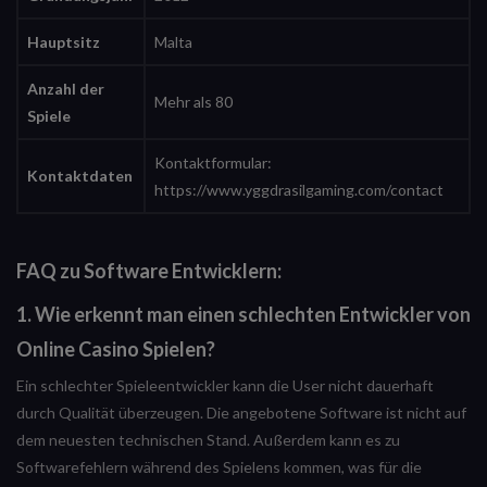
Hauptsitz
Malta
Anzahl der
Mehr als 80
Spiele
Kontaktformular:
Kontaktdaten
https://www.yggdrasilgaming.com/contact
FAQ zu Software Entwicklern:
1. Wie erkennt man einen schlechten Entwickler von
Online Casino Spielen?
Ein schlechter Spieleentwickler kann die User nicht dauerhaft
durch Qualität überzeugen. Die angebotene Software ist nicht auf
dem neuesten technischen Stand. Außerdem kann es zu
Softwarefehlern während des Spielens kommen, was für die