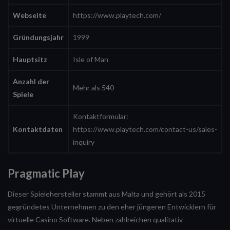
Webseite
https://www.playtech.com/
Gründungsjahr
1999
Hauptsitz
Isle of Man
Anzahl der
Mehr als 540
Spiele
Kontaktformular:
Kontaktdaten
https://www.playtech.com/contact-us/sales-
inquiry
Pragmatic Play
Dieser Spielehersteller stammt aus Malta und gehört als 2015
gegründetes Unternehmen zu den eher jüngeren Entwicklern für
virtuelle Casino Software. Neben zahlreichen qualitativ