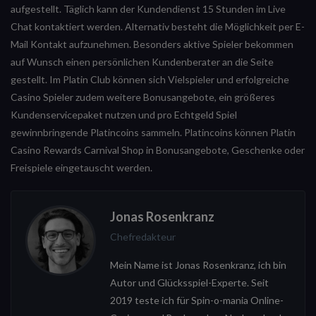
aufgestellt. Täglich kann der Kundendienst 15 Stunden im Live
Chat kontaktiert werden. Alternativ besteht die Möglichkeit per E-
Mail Kontakt aufzunehmen. Besonders aktive Spieler bekommen
auf Wunsch einen persönlichen Kundenberater an die Seite
gestellt. Im Platin Club können sich Vielspieler und erfolgreiche
Casino Spieler zudem weitere Bonusangebote, ein größeres
Kundenservicepaket nutzen und pro Echtgeld Spiel
gewinnbringende Platincoins sammeln. Platincoins können Platin
Casino Rewards Carnival Shop in Bonusangebote, Geschenke oder
Freispiele eingetauscht werden.
Jonas Rosenkranz
Chefredakteur
Mein Name ist Jonas Rosenkranz, ich bin
Autor und Glücksspiel-Experte. Seit
2019 teste ich für Spin-o-mania Online-