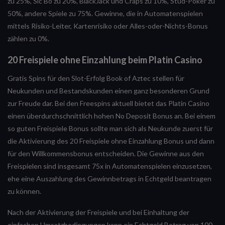
zu 25%, Sic Bo zu 20%, BlackJack und Craps zu 10%, Stud-Poker zu
50%, andere Spiele zu 75%. Gewinne, die in Automatenspielen
mittels Risiko-Leiter, Kartenrisiko oder Alles-oder-Nichts-Bonus
zählen zu 0%.
20 Freispiele ohne Einzahlung beim Platin Casino
Gratis Spins für den Slot-Erfolg Book of Aztec stellen für
Neukunden und Bestandskunden einen ganz besonderen Grund
zur Freude dar. Bei den Freespins aktuell bietet das Platin Casino
einen überdurchschnittlich hohen No Deposit Bonus an. Bei einem
so guten Freispiele Bonus sollte man sich als Neukunde zuerst für
die Aktivierung des 20 Freispiele ohne Einzahlung Bonus und dann
für den Willkommensbonus entscheiden. Die Gewinne aus den
Freispielen sind insgesamt 75x in Automatenspielen einzusetzen,
ehe eine Auszahlung des Gewinnbetrags in Echtgeld beantragen
zu können.
Nach der Aktivierung der Freispiele und bei Einhaltung der
einfachen Umsatzbedingungen kann ein Echtgeld Betrag von 100