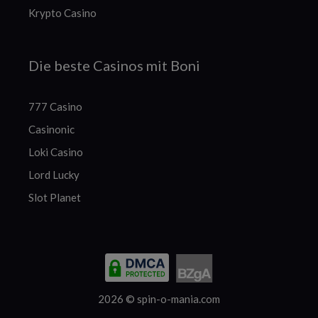
Krypto Casino
Die beste Casinos mit Boni
777 Casino
Casinonic
Loki Casino
Lord Lucky
Slot Planet
2026 © spin-o-mania.com