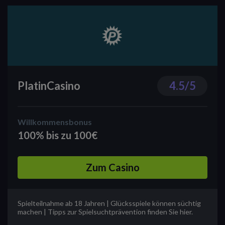
PlatinCasino
4.5/5
Willkommensbonus
100% bis zu 100€
Zum Casino
Spielteilnahme ab 18 Jahren | Glücksspiele können süchtig
machen | Tipps zur Spielsuchtprävention finden Sie hier.