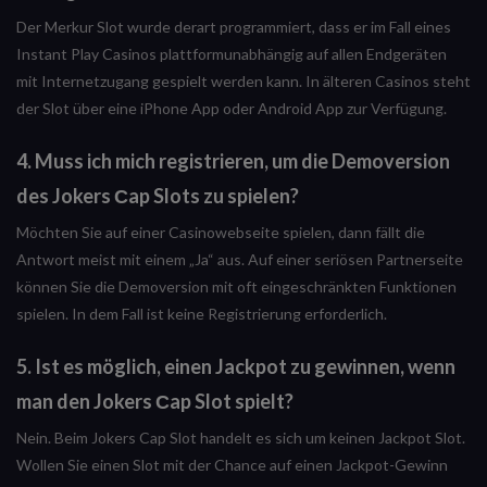
Der Merkur Slot wurde derart programmiert, dass er im Fall eines
Instant Play Casinos plattformunabhängig auf allen Endgeräten
mit Internetzugang gespielt werden kann. In älteren Casinos steht
der Slot über eine iPhone App oder Android App zur Verfügung.
4. Muss ich mich registrieren, um die Demoversion
des Jokers Сap Slots zu spielen?
Möchten Sie auf einer Casinowebseite spielen, dann fällt die
Antwort meist mit einem „Ja“ aus. Auf einer seriösen Partnerseite
können Sie die Demoversion mit oft eingeschränkten Funktionen
spielen. In dem Fall ist keine Registrierung erforderlich.
5. Ist es möglich, einen Jackpot zu gewinnen, wenn
man den Jokers Сap Slot spielt?
Nein. Beim Jokers Cap Slot handelt es sich um keinen Jackpot Slot.
Wollen Sie einen Slot mit der Chance auf einen Jackpot-Gewinn