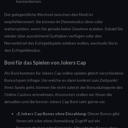
kennenlernen
Der gelegentliche Wechsel zwischen den Modi ist
empfehlenswert. Sie können im Demomodus üben oder
weiterspielen, wenn Sie gerade keine Gewinne erzielen. Sobald Sie
wieder über ausreichend Guthaben verfügen oder den
Nervenkitzel des Echtgeldspiels erleben wollen, wechseln Sie in
den Echtgeldmodus.
Boni für das Spielen von Jokers Сap
Als Boni kommen für Jokers Cap online spielen gleich verschiedene
Bonustypen infrage. Um welche es dann konkret zum Zeitpunkt
Ihres Spiels geht, können Sie nicht zuletzt der Bonuskategorie des
Online Casinos entnehmen. Ansonsten stellen wir Ihnen die
aktuellen und die besten Jokers Cap Boni sehr gerne vor.
💰
Jokers Cap Bonus ohne Einzahlung:
Dieser Bonus gibt
Ihnen mit oder ohne Anmeldung Zugriff auf ein
Bonusguthaben oder Freispiele. Obwohl der Bonus ohne