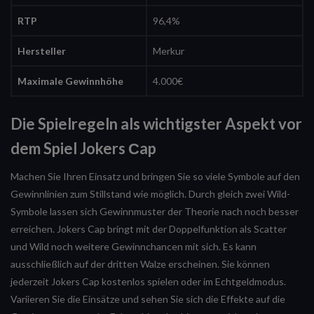
RTP
96,4%
Hersteller
Merkur
Maximale Gewinnhöhe
4.000€
Die Spielregeln als wichtigster Aspekt vor
dem Spiel Jokers Сap
Machen Sie Ihren Einsatz und bringen Sie so viele Symbole auf den
Gewinnlinien zum Stillstand wie möglich. Durch gleich zwei Wild-
Symbole lassen sich Gewinnmuster der Theorie nach noch besser
erreichen. Jokers Cap bringt mit der Doppelfunktion als Scatter
und Wild noch weitere Gewinnchancen mit sich. Es kann
ausschließlich auf der dritten Walze erscheinen. Sie können
jederzeit Jokers Cap kostenlos spielen oder im Echtgeldmodus.
Variieren Sie die Einsätze und sehen Sie sich die Effekte auf die