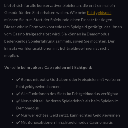
bietet sich für alle konservativen Spieler an, die erst einmal ein
Gespür für den Slot erhalten wollen. Wie beim
Echtgeldspiel
müssen Sie zum Start der Spielrunde einen Einsatz festlegen.
Dieser wird in Form von kostenlosem Spielgeld getätigt, das Ihnen
vom Casino freigeschaltet wird. Sie können im Demomodus
bedenkenlos Spielerfahrung sammeln, soviel Sie möchten. Der
Einsatz von Bonusaktionen mit Echtgeldgewinnen ist nicht
möglich.
Vorteile beim Jokers Cap spielen mit Echtgeld:
✔️ Bonus mit extra Guthaben oder Freispielen mit weiteren
Echtgeldgewinnchancen
✔️ Alle Funktionen des Slots im Echtgeldmodus verfügbar
✔️ Nervenkitzel: Anderes Spielerlebnis als beim Spielen im
Demomodus
✔️ Nur wer echtes Geld setzt, kann echtes Geld gewinnen
✔️ Mit Bonusaktionen im Echtgeldmodus Casino gratis