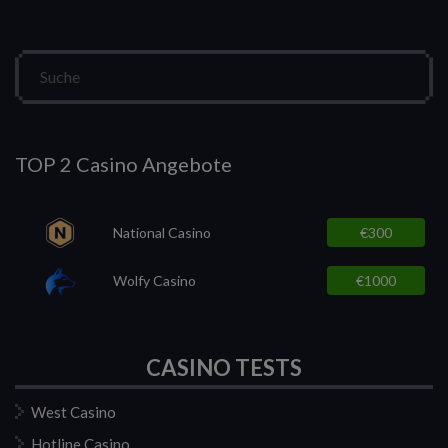
S
e
a
r
TOP 2 Casino Angebote
c
h
National Casino
€300
f
o
Wolfy Casino
€1000
r
:
CASINO TESTS
West Casino
Hotline Casino