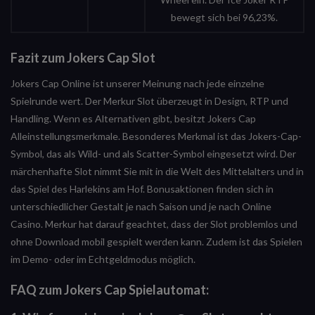
bewegt sich bei 96,23%.
Fazit zum Jokers Cap Slot
Jokers Cap Online ist unserer Meinung nach jede einzelne
Spielrunde wert. Der Merkur Slot überzeugt in Design, RTP und
Handling. Wenn es Alternativen gibt, besitzt Jokers Cap
Alleinstellungsmerkmale. Besonderes Merkmal ist das Jokers-Cap-
Symbol, das als Wild- und als Scatter-Symbol eingesetzt wird. Der
märchenhafte Slot nimmt Sie mit in die Welt des Mittelalters und in
das Spiel des Harlekins am Hof. Bonusaktionen finden sich in
unterschiedlicher Gestalt je nach Saison und je nach Online
Casino. Merkur hat darauf geachtet, dass der Slot problemlos und
ohne Download mobil gespielt werden kann. Zudem ist das Spielen
im Demo- oder im Echtgeldmodus möglich.
FAQ zum Jokers Cap Spielautomat: