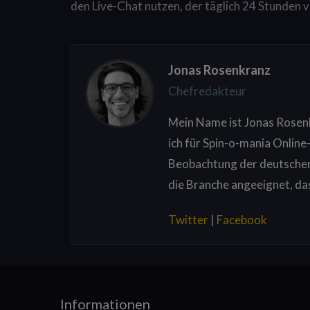
den Live-Chat nutzen, der täglich 24 Stunden v
Jonas Rosenkranz
Chefredakteur
Mein Name ist Jonas Rosenkr
ich für Spin-o-mania Online
Beobachtung der deutschen 
die Branche angeeignet, das
Twitter
|
Facebook
Informationen