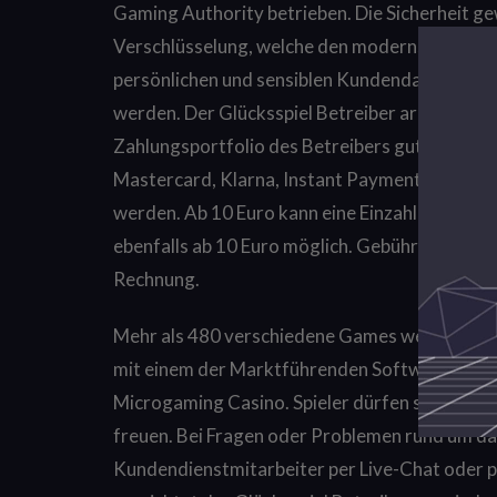
Gaming Authority betrieben. Die Sicherheit gew
Verschlüsselung, welche den modernsten Techni
persönlichen und sensiblen Kundendaten. Cas
werden. Der Glücksspiel Betreiber arbeitet se
Zahlungsportfolio des Betreibers gut aufgeste
Mastercard, Klarna, Instant Payments, GiroP
werden. Ab 10 Euro kann eine Einzahlung im
ebenfalls ab 10 Euro möglich. Gebühren stellt d
Rechnung.
Mehr als 480 verschiedene Games werden im C
mit einem der Marktführenden Software Herste
Microgaming Casino. Spieler dürfen sich auf ei
freuen. Bei Fragen oder Problemen rund um das
Kundendienstmitarbeiter per Live-Chat oder p