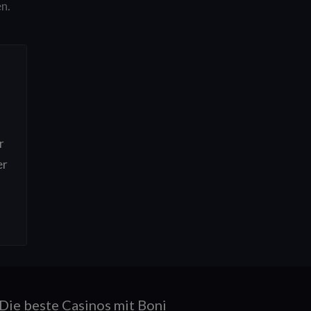
en.
r
er
Die beste Casinos mit Boni