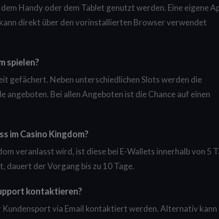
 dem Handy oder dem Tablet genutzt werden. Eine eigene Ap
 kann direkt über den vorinstallierten Browser verwendet
m spielen?
eit gefächert. Neben unterschiedlichen Slots werden die
le angeboten. Bei allen Angeboten ist die Chance auf einen
ss im Casino Kingdom?
om veranlasst wird, ist diese bei E-Wallets innerhalb von 5 
, dauert der Vorgang bis zu 10 Tage.
pport kontaktieren?
Kundensport via Email kontaktiert werden. Alternativ kann