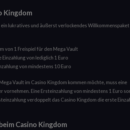
o Kingdom
 ein lukratives und äußerst verlockendes Willkommenspaket
rm von 1 Freispiel für den Mega Vault
 Einzahlung von lediglich 1 Euro
Einzahlung von mindestens 10 Euro
en Mega Vault im Casino Kingdom kommen möchte, muss eine
er vornehmen. Eine Ersteinzahlung von mindestens 1 Euro so
Ersteinzahlung verdoppelt das Casino Kingdom die erste Einza
t beim Casino Kingdom