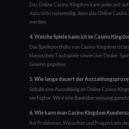
Das Online Casino Kingdom kann jederzeit auf
dazu nicht notwendig, denn das Online Casino
werden.
4. Welche Spiele kann ich im Casino Kingdo
Das Spieleportfolio von Casino Kingdom ist br
klassischen Tischspiele sowie Live-Dealer-Spie
Gewinn gegeben.
5. Wie lange dauert der Auszahlungsproze
Sobald eine Auszahlung im Online Casino Kingd
verfügbar. Wird eine Banküberweisung genutzt
6. Wie kann man Casino Kingdom Kundensu
Bei Problemen, Wünschen und Fragen kann der 