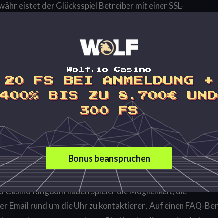
ährleistet der Glücksspiel Betreiber mit einer SSL-
ken entspricht. Unbefugte Dritte haben keinerlei Zugriff au
ino Kingdom Betrug oder Abzocke müssen nicht befürchtet
riös. Unsere Recherchen haben gezeigt, dass das
llt ist. Für die Einzahlungen können die Zahlungsmethoden
Wolf.io Casino
ay, Sofortüberweisung und reguläre Überweisung genutzt
20 FS BEI ANMELDUNG +
 Casino Kingdom vorgenommen werden. Auszahlungen sind
400% BIS ZU 8.700€ UND
er Betreiber weder für die Ein- noch für die Auszahlung in
300 FS
asino Kingdom angeboten. Der Glücksspiel Betreiber arbei
Bonus beanspruchen
ller für Casino Games zusammen und ist ein reines
nzigartige Grafiken, erstklassiges Audio- und Casino Erlebni
 Casino Kingdom haben Spieler die Möglichkeit, die
er Email rund um die Uhr zu kontaktieren. Auf einen FAQ-Ber