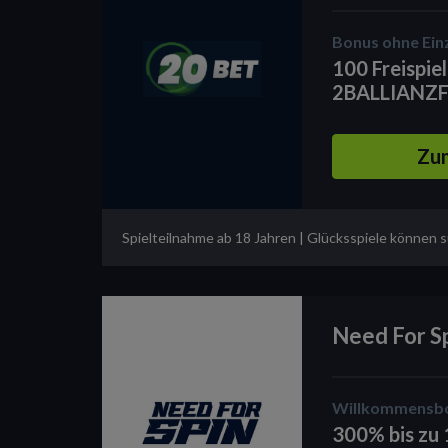
Bonus ohne Ein
100 Freispi
2BALLIANZ
Zu
Spielteilnahme ab 18 Jahren | Glücksspiele können s
Need For Sp
Willkommensb
300% bis zu 