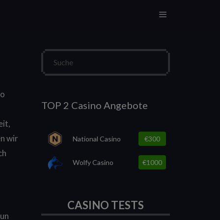
S
e
a
So
r
TOP 2 Casino Angebote
c
it,
h
n wir
National Casino
€300
f
ch
o
Wolfy Casino
€1000
r
:
CASINO TESTS
tun