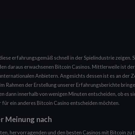
iese erfahrungsgemäß schnell in der Spielindustrie zeigen. 
en daraus erwachsenen Bitcoin Casinos. Mittlerweile ist der
nternationalen Anbietern. Angesichts dessen ist es an der Ze
. Im Rahmen der Erstellung unserer Erfahrungsberichte bringe
nen dann innerhalb von wenigen Minuten entscheiden, ob es si
er für ein anderes Bitcoin Casino entscheiden möchten.
er Meinung nach
ten, hervorragenden und den besten Casinos mit Bitcoin zu 