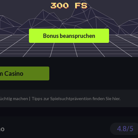
300 FS
Casino
4.8/5
Bonus beanspruchen
onus
4000€ + 300 Freispiele
m Casino
üchtig machen | Tipps zur Spielsuchtprävention finden Sie hier.
no
4.8/5