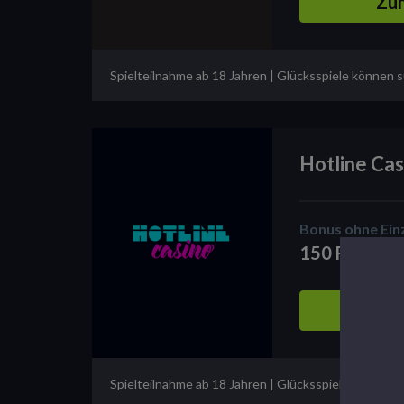
Zu
Spielteilnahme ab 18 Jahren | Glücksspiele können s
Hotline Cas
Bonus ohne Ein
150 Freispie
Zu
Spielteilnahme ab 18 Jahren | Glücksspiele können s